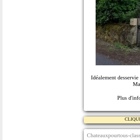
Idéalement desservie p
Maî
Plus d'in
CLIQU
Chateauxpourtous-class